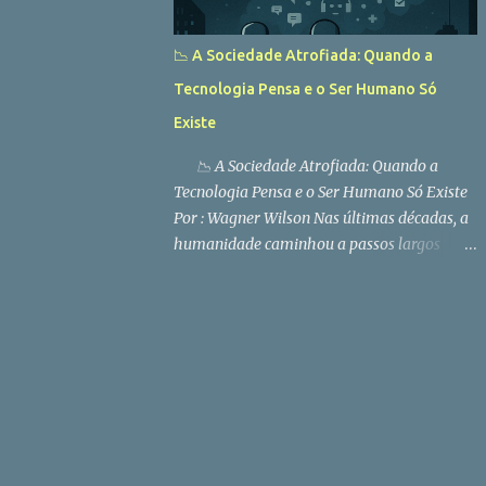
vista-se com roupa apropriada a climas
bem frios para entrar no recinto onde ficam
📉 A Sociedade Atrofiada: Quando a
os pin...
Tecnologia Pensa e o Ser Humano Só
Existe
📉 A Sociedade Atrofiada: Quando a
Tecnologia Pensa e o Ser Humano Só Existe
Por : Wagner Wilson Nas últimas décadas, a
humanidade caminhou a passos largos
rumo a um mundo cada vez mais dominado
pela tecnologia. Inteligências artificiais,
robôs e sistemas automatizados tornaram-
se tão avançados que praticamente
eliminaram a necessidade do esforço
humano para pensar, escrever, calcular ou
até se comunicar de forma adequada. O que
antes era considerado habilidade essencial
— como a escrita correta, a articulação de