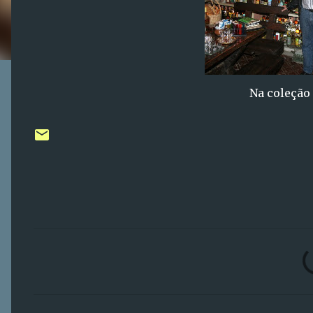
Na coleção
C
o
m
e