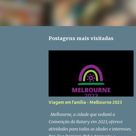
Postagens mais visitadas
Viagem em família - Melbourne 2023
Melbourne, a cidade que sediará a
Convenção do Rotary em 2023, oferece
atividades para todas as idades e interesses.