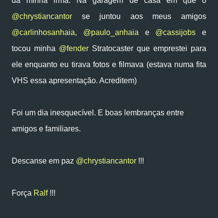
da minha irmã. Na garagem de casa em que o
@chrystiancantor
se juntou aos meus amigos
@carlinhosanhaia
,
@paulo_anhaia
e
@cassijobs
e
tocou minha
@fender
Stratocaster que emprestei para
ele enquanto eu tirava fotos e filmava (estava numa fita
VHS essa apresentação. Acreditem)
Foi um dia inesquecível. E boas lembranças entre
amigos e familiares.
Descanse em paz
@chrystiancantor
!!!
Força
Ralf
!!!