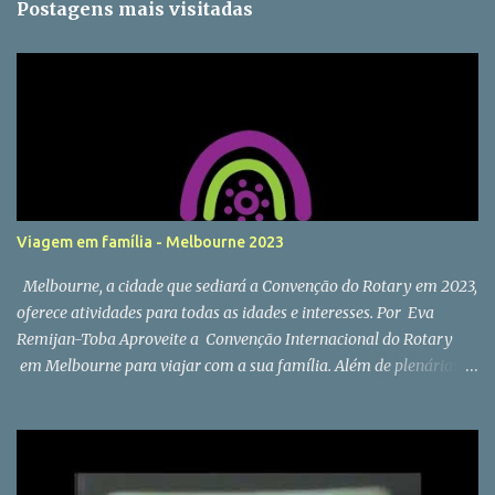
Postagens mais visitadas
Viagem em família - Melbourne 2023
Melbourne, a cidade que sediará a Convenção do Rotary em 2023,
oferece atividades para todas as idades e interesses. Por Eva
Remijan-Toba Aproveite a Convenção Internacional do Rotary
em Melbourne para viajar com a sua família. Além de plenárias e
workshops durante o evento, entre os dias 27 e 31 de maio, há
muitas outras atividades para todas as idades e interesses, como
museus, zoológico e passeio de barco. O Museu de Artes e
Brinquedos abriu no ano passado com exposições projetadas para