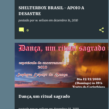
SHELTERBOX BRASIL - APOIO A
DESASTRE
postado por
w. wilson
em
dezembro 14, 2010
0
Dança, um ritual sagrado
postado por
w. wilson
em
dezembro 01, 2010