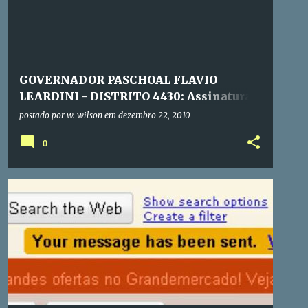
GOVERNADOR PASCHOAL FLAVIO
LEARDINI - DISTRITO 4430: Assinatura
de Convênio da PMSP e o Rotary
postado por
w. wilson
em
dezembro 22, 2010
0