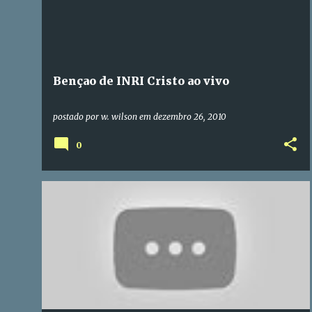
t
a
g
e
Bençao de INRI Cristo ao vivo
n
s
postado por
w. wilson
em
dezembro 26, 2010
0