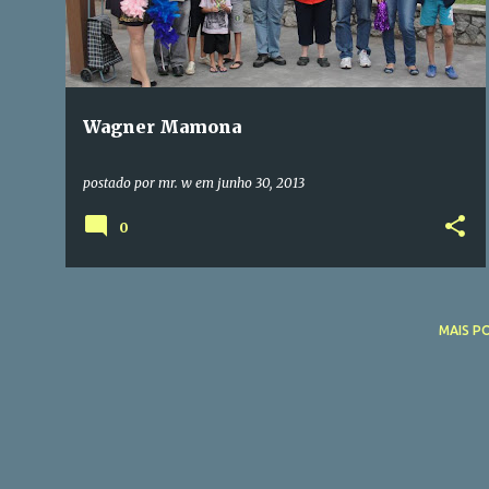
t
a
g
e
Wagner Mamona
n
s
postado por
mr. w
em
junho 30, 2013
0
MAIS P