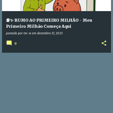
a
g
e
📘✨ RUMO AO PRIMEIRO MILHÃO - Meu
n
Primeiro Milhão Começa Aqui
s
postado por
mr. w
em
dezembro 17, 2025
0